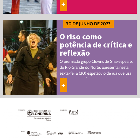
+
…
30 DE JUNHO DE 2023
O riso como
potência de crítica e
reflexão
O premiado grupo Clowns de Shakespeare,
do Rio Grande do Norte, apresenta nesta
sexta-feira (30) espetáculo de rua que usa
o humor como ferramenta para tocar em
+
temas importantes Nesta…