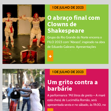
1 DE JULHO DE 2023
O abraço final com
Clowns de
Shakespeare
Grupo do Rio Grande do Norte encerra o
FILO 2023 com “Abrazo”, inspirado na obra
de Eduardo Galeano. Apresentações
acontecem sábado e domingo, no Teatro
+
Ouro Verde O espetáculo “Abrazo”,…
1 DE JULHO DE 2023
Um grito contra a
barbárie
A performance ‘Mil litros de preto – A maré
está cheia’, de Lucimélia Romão, será
apresentada sexta e no sábado, às 11h30, no
Calçadão (em frente ao Teatro Ouro Verde),