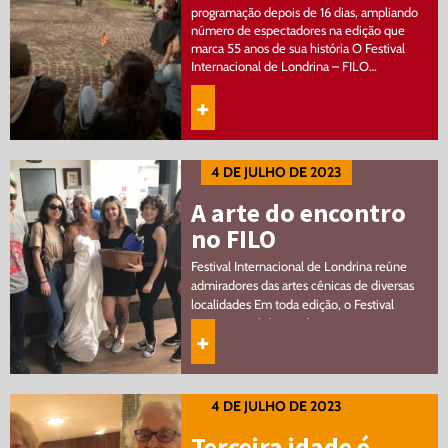
programação depois de 16 dias, ampliando
número de espectadores na edição que
marca 55 anos de sua história O Festival
Internacional de Londrina – FILO…
+
4 DE JULHO DE 2023
A arte do encontro
no FILO
Festival Internacional de Londrina reúne
admiradores das artes cênicas de diversas
localidades Em toda edição, o Festival
Internacional de Londrina movimenta a
+
cidade, aquece a economia local e também
atrai…
4 DE JULHO DE 2023
Terceira idade é