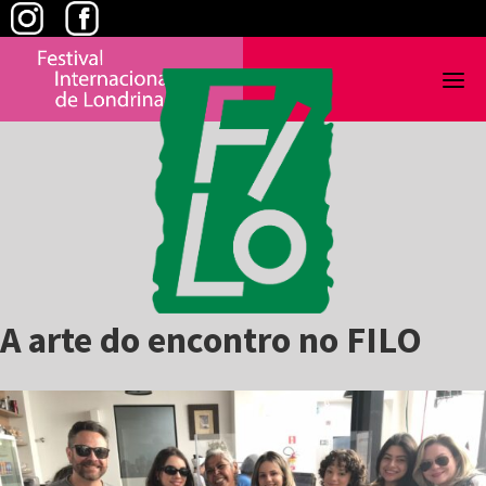
Skip
to
content
A arte do encontro no FILO
View
Larger
Image