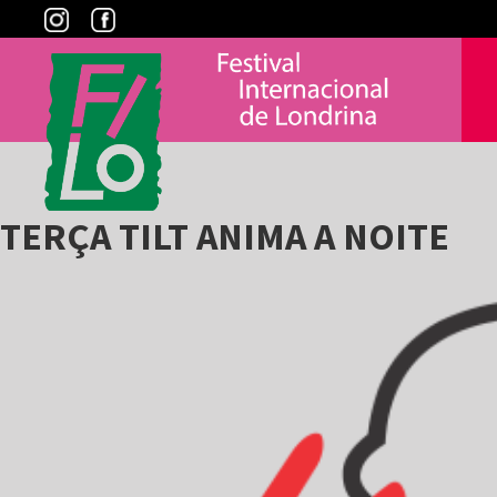
Skip
to
content
TERÇA TILT ANIMA A NOITE
View
Larger
Image