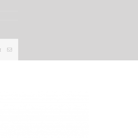
rest
Vk
Email