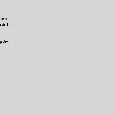
te a
 de hits
nguém