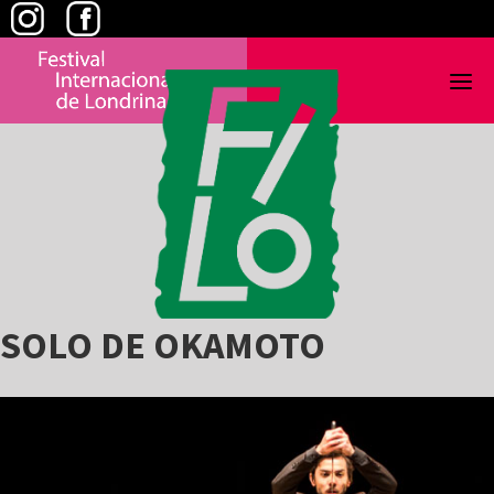
Skip
to
content
SOLO DE OKAMOTO
View
Larger
Image