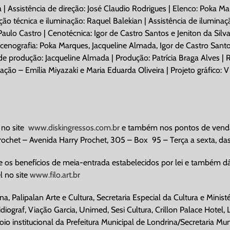
a | Assistência de direção: José Claudio Rodrigues | Elenco: Poka 
ão técnica e iluminação: Raquel Balekian | Assistência de iluminaç
aulo Castro | Cenotécnica: Igor de Castro Santos e Jeniton da Silva
enografia: Poka Marques, Jacqueline Almada, Igor de Castro Santos,
ão de produção: Jacqueline Almada | Produção: Patrícia Braga Alves 
o – Emília Miyazaki e Maria Eduarda Oliveira | Projeto gráfico: V
no site
www.diskingressos.com.br
e também nos pontos de venda:
ochet – Avenida Harry Prochet, 305 – Box
95 – Terça a sexta, da
 os benefícios de meia-entrada estabelecidos por lei e também d
l no site
www.filo.art.br
 Palipalan Arte e Cultura, Secretaria Especial da Cultura e Ministé
iograf, Viação Garcia, Unimed, Sesi Cultura, Crillon Palace Hotel,
oio institucional da Prefeitura Municipal de Londrina/Secretaria Mu