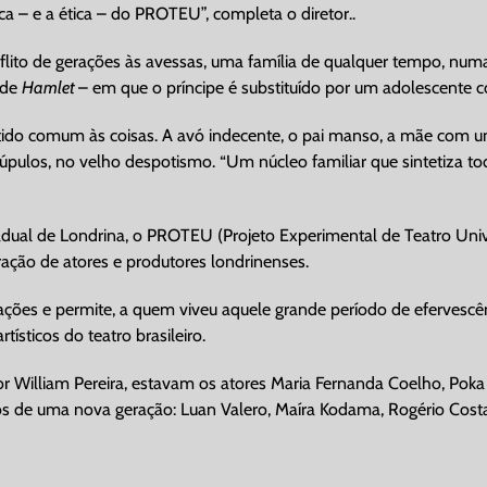
ca – e a ética – do PROTEU”, completa o diretor..
ito de gerações às avessas, uma família de qualquer tempo, numa
 de
Hamlet
– em que o príncipe é substituído por um adolescente 
tido comum às coisas. A avó indecente, o pai manso, a mãe com
pulos, no velho despotismo. “Um núcleo familiar que sintetiza todo
adual de Londrina, o PROTEU (Projeto Experimental de Teatro Unive
ação de atores e produtores londrinenses.
ações e permite, a quem viveu aquele grande período de efervescê
sticos do teatro brasileiro.
tor William Pereira, estavam os atores Maria Fernanda Coelho, Pok
de uma nova geração: Luan Valero, Maíra Kodama, Rogério Costa 