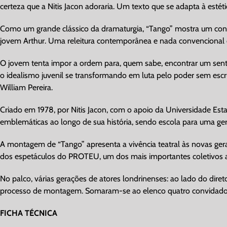
certeza que a Nitis Jacon adoraria. Um texto que se adapta à estéti
Como um grande clássico da dramaturgia, “Tango” mostra um confl
jovem Arthur. Uma releitura contemporânea e nada convencional
O jovem tenta impor a ordem para, quem sabe, encontrar um sen
o idealismo juvenil se transformando em luta pelo poder sem escrú
William Pereira.
Criado em 1978, por Nitis Jacon, com o apoio da Universidade Est
emblemáticas ao longo de sua história, sendo escola para uma ger
A montagem de “Tango” apresenta a vivência teatral às novas ger
dos espetáculos do PROTEU, um dos mais importantes coletivos artí
No palco, várias gerações de atores londrinenses: ao lado do dire
processo de montagem. Somaram-se ao elenco quatro convidados 
FICHA TÉCNICA