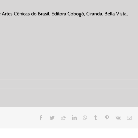
 Artes Cênicas do Brasil, Editora Cobogó, Ciranda, Bella Vista,
Facebook
Twitter
Reddit
LinkedIn
WhatsApp
Tumblr
Pinterest
Vk
Em