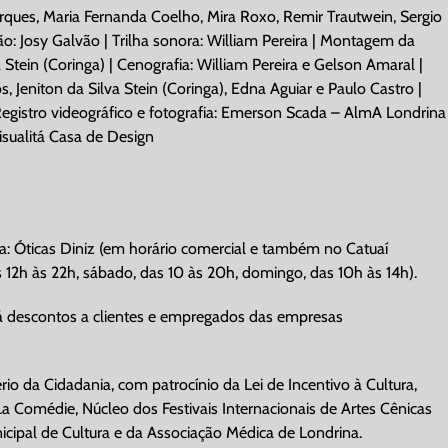
Marques, Maria Fernanda Coelho, Mira Roxo, Remir Trautwein, Sergio
ão: Josy Galvão | Trilha sonora: William Pereira | Montagem da
 Stein (Coringa) | Cenografia: William Pereira e Gelson Amaral |
 Jeniton da Silva Stein (Coringa), Edna Aguiar e Paulo Castro |
| Registro videográfico e fotografia: Emerson Scada – AlmA Londrina
isualitá Casa de Design
 Óticas Diniz (em horário comercial e também no Catuaí
s 12h às 22h, sábado, das 10 às 20h, domingo, das 10h às 14h).
á descontos a clientes e empregados das empresas
rio da Cidadania, com patrocínio da Lei de Incentivo à Cultura,
 La Comédie, Núcleo dos Festivais Internacionais de Artes Cênicas
nicipal de Cultura e da Associação Médica de Londrina.