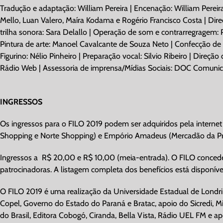
Tradução e adaptação: William Pereira | Encenação: William Pereir
Mello, Luan Valero, Maíra Kodama e Rogério Francisco Costa | Direç
trilha sonora: Sara Delallo | Operação de som e contrarregragem: P
Pintura de arte: Manoel Cavalcante de Souza Neto | Confecção de c
Figurino: Nélio Pinheiro | Preparação vocal: Silvio Ribeiro | Direç
Rádio Web | Assessoria de imprensa/Mídias Sociais: DOC Comunicaçã
INGRESSOS
Os ingressos para o FILO 2019 podem ser adquiridos pela internet 
Shopping e Norte Shopping) e Empório Amadeus (Mercadão da Pr
Ingressos a
R$ 20,00 e R$ 10,00 (meia-entrada). O FILO concede
patrocinadoras. A listagem completa dos benefícios está disponíve
O FILO 2019 é uma realização da Universidade Estadual de Londrina,
Copel, Governo do Estado do Paraná e Bratac, apoio do Sicredi, Mid
do Brasil, Editora Cobogó, Ciranda, Bella Vista, Rádio UEL FM e ap