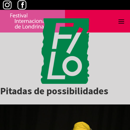
Skip
to
content
Pitadas de possibilidades
View
Larger
Image