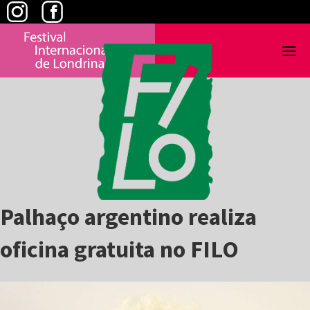
Skip
to
content
Palhaço argentino realiza
oficina gratuita no FILO
View
Larger