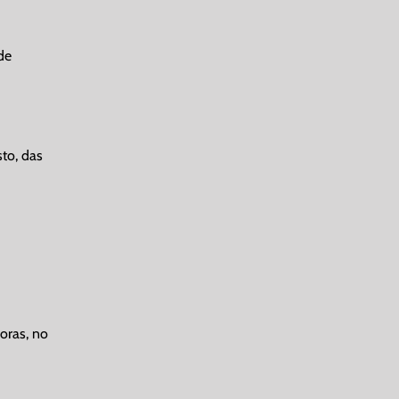
de
sto, das
horas, no