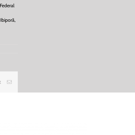
Federal
Ibiporã,
rest
Vk
Email