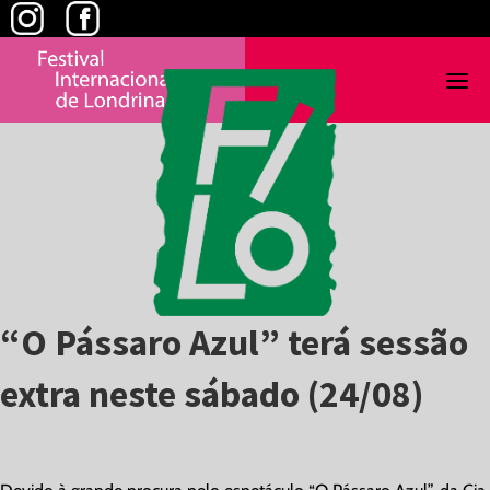
Skip
to
content
“O Pássaro Azul” terá sessão
extra neste sábado (24/08)
View
Larger