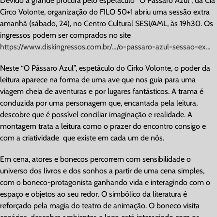
Devido à grande procura pelo espetáculo “O Pássaro Azul”, da Cia
Image
Circo Volonte, organização do FILO 50+1 abriu uma sessão extra
amanhã (sábado, 24), no Centro Cultural SESI/AML, às 19h30. Os
ingressos podem ser comprados no site
https://www.diskingressos.com.br/…/o-passaro-azul-sessao-ex…
Neste “O Pássaro Azul”, espetáculo do Cirko Volonte, o poder da
leitura aparece na forma de uma ave que nos guia para uma
viagem cheia de aventuras e por lugares fantásticos. A trama é
conduzida por uma personagem que, encantada pela leitura,
descobre que é possível conciliar imaginação e realidade. A
montagem trata a leitura como o prazer do encontro consigo e
com a criatividade que existe em cada um de nós.
Em cena, atores e bonecos percorrem com sensibilidade o
universo dos livros e dos sonhos a partir de uma cena simples,
com o boneco-protagonista ganhando vida e interagindo com o
espaço e objetos ao seu redor. O simbólico da literatura é
reforçado pela magia do teatro de animação. O boneco visita