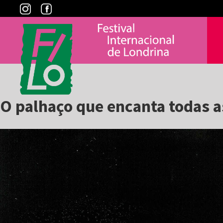
Skip
to
content
O palhaço que encanta todas a
View
Larger
Image