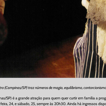
eatro (Campinas/SP) traz números de magia, equilibrismo, contorcionis
inas/SP) é a grande atração para quem quer curtir em família a p
eira, 24, e sábado, 25, sempre às 20h30. Ainda há ingressos disp