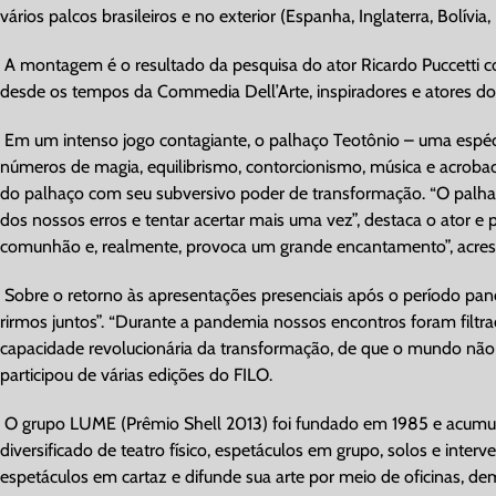
vários palcos brasileiros e no exterior (Espanha, Inglaterra, Bolívia
A montagem é o resultado da pesquisa do ator Ricardo Puccetti co
desde os tempos da Commedia Dell’Arte, inspiradores e atores do ci
Em um intenso jogo contagiante, o palhaço Teotônio – uma espécie
números de magia, equilibrismo, contorcionismo, música e acroba
do palhaço com seu subversivo poder de transformação. “O palhaç
dos nossos erros e tentar acertar mais uma vez”, destaca o ator e
comunhão e, realmente, provoca um grande encantamento”, acres
Sobre o retorno às apresentações presenciais após o período pand
rirmos juntos”. “Durante a pandemia nossos encontros foram filtr
capacidade revolucionária da transformação, de que o mundo não é 
participou de várias edições do FILO.
O grupo LUME (Prêmio Shell 2013) foi fundado em 1985 e acumula 
diversificado de teatro físico, espetáculos em grupo, solos e in
espetáculos em cartaz e difunde sua arte por meio de oficinas, demo