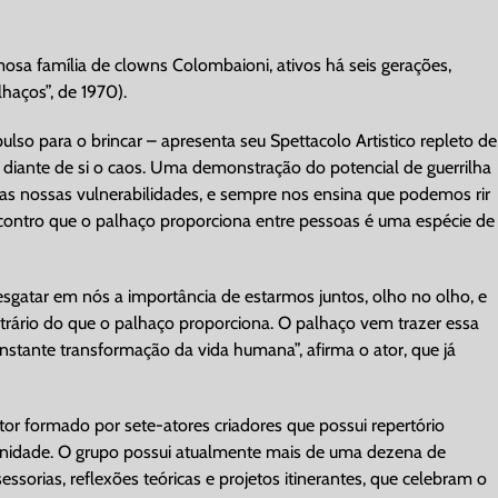
osa família de clowns Colombaioni, ativos há seis gerações,
haços”, de 1970).
so para o brincar – apresenta seu Spettacolo Artistico repleto de
 diante de si o caos. Uma demonstração do potencial de guerrilha
as nossas vulnerabilidades, e sempre nos ensina que podemos rir
encontro que o palhaço proporciona entre pessoas é uma espécie de
sgatar em nós a importância de estarmos juntos, olho no olho, e
ntrário do que o palhaço proporciona. O palhaço vem trazer essa
nstante transformação da vida humana”, afirma o ator, que já
or formado por sete-atores criadores que possui repertório
omunidade. O grupo possui atualmente mais de uma dezena de
ssorias, reflexões teóricas e projetos itinerantes, que celebram o