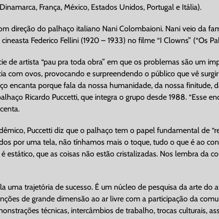
, Dinamarca, França, México, Estados Unidos, Portugal e Itália).
m direção do palhaço italiano Nani Colombaioni. Nani veio da fam
neasta Federico Fellini (1920 – 1933) no filme “I Clowns” (“Os Pal
 de artista “pau pra toda obra” em que os problemas são um impul
cia com ovos, provocando e surpreendendo o público que vê surgir
o encanta porque fala da nossa humanidade, da nossa finitude, d
 palhaço Ricardo Puccetti, que integra o grupo desde 1988. “Esse 
centa.
êmico, Puccetti diz que o palhaço tem o papel fundamental de “re
ados por uma tela, não tínhamos mais o toque, tudo o que é ao co
estático, que as coisas não estão cristalizadas. Nos lembra da co
uma trajetória de sucesso. É um núcleo de pesquisa da arte do at
tervenções de grande dimensão ao ar livre com a participação da c
nstrações técnicas, intercâmbios de trabalho, trocas culturais, asse