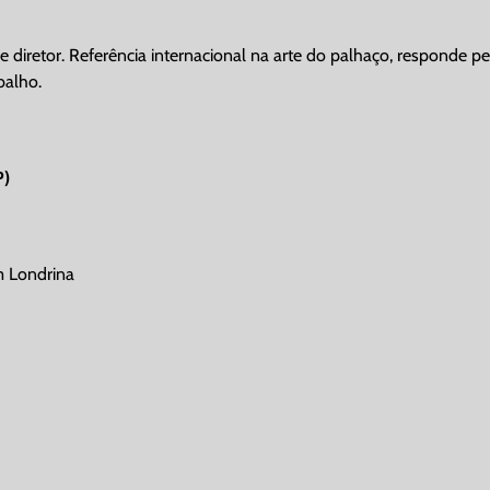
s e diretor. Referência internacional na arte do palhaço, responde 
balho.
P)
m Londrina