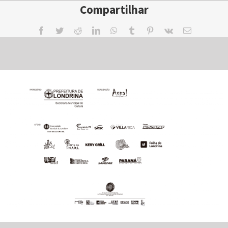
Compartilhar
Facebook
Twitter
Reddit
LinkedIn
WhatsApp
Tumblr
Pinterest
Vk
Email