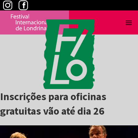
Skip
to
content
Inscrições para oficinas
gratuitas vão até dia 26
View
Larger