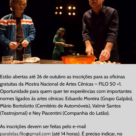
Image
Estão abertas até 26 de outubro as inscrições para as oficinas
gratuitas da Mostra Nacional de Artes Cênicas – FILO 50 +1.
Oportunidade para quem quer ter experiências com importantes
nomes ligados às artes cênicas: Eduardo Moreira (Grupo Galpão),
Mário Bortolotto (Cemitério de Automóveis), Valmir Santos
(Teatrojornal) e Ney Piacentini (Companhia do Latão).
As inscrições devem ser feitas pelo e-mail
paralelas.filo@gmail.com
(até 14 horas). É preciso indicar, no