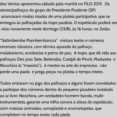
dos Ventos apresentou sábado pela manhã no FILO 2015. Os
atores/palhaços do grupo de Presidente Prudente (SP)
arrancaram muitas risadas de uma plateia participativa, que se
entregou às palhaçadas da trupe paulista. O espetáculo poderá ser
visto novamente neste domingo (23/8), às 16 horas, no Zerão.
“Saltimbembe Mambembancos” mistura teatro e números
circenses clássicos, com técnica apurada do palhaço,
malabarismo, acrobacias e perna de pau. A trupe, que dá vida aos
palhaços Dez pras Sete, Beterraba, Custipil de Pinoti, Madureira e
Nicochina (o “maestro”), é mestre na arte do improviso, não
perde uma piada e prega peças na plateia o tempo inteiro.
Todos entraram no jogo dos palhaços e alguns foram convidados
a participar dos números dentro do pequeno picadeiro instalado
ao ar livre. Nicochina, um verdadeiro homem-banda, multi-
instrumentista, garante uma trilha sonora à altura do espetáculo,
com músicas animadas, sonoplastia e onomatopeias, que
completam no tempo exato cada piada.