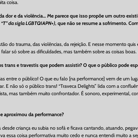
ta coisa.
a dor e da violência… Me parece que isso propõe um outro existi
o “T” da sigla LGBTQIAPN+)
, que não se resume a sofrimento. Como
stão do trauma, das violências, da rejeição. E nesse momento quis 
ão falar só sobre as dificuldades, mas também sobre as coisas boas.
 trans e travestis que podem assistir? O que o público pode esp
as entre o público! O que eu falo [na performance] vem de um lu
nar. E não só o público trans! “Traveca Delights” lida com a confluê
, mas também muito confrontador. É sonoro, experimental, com a 
se aproximou da performance?
 desde criança eu subia no sofá e ficava cantando, atuando, pega
va essa coisa performativa muito cedo e nunca entendi muito a separ