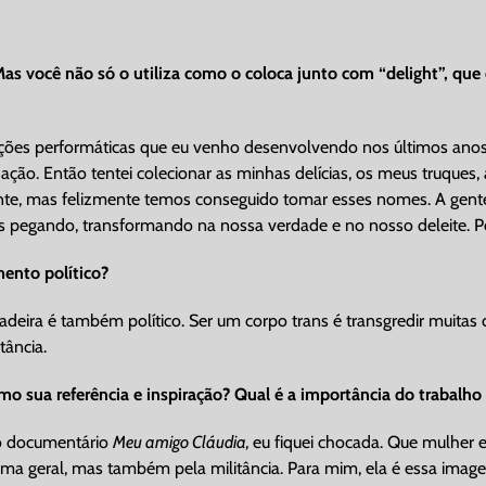
 você não só o utiliza como o coloca junto com “delight”, que d
ões performáticas que eu venho desenvolvendo nos últimos anos, 
o. Então tentei colecionar as minhas delícias, os meus truques, as
nte, mas felizmente temos conseguido tomar esses nomes. A gente 
s pegando, transformando na nossa verdade e no nosso deleite. Por
ento político?
deira é também político. Ser um corpo trans é transgredir muitas c
tância.
o sua referência e inspiração? Qual é a importância do trabalho
o documentário
Meu amigo Cláudia,
eu fiquei chocada. Que mulher e
orma geral, mas também pela militância. Para mim, ela é essa ima