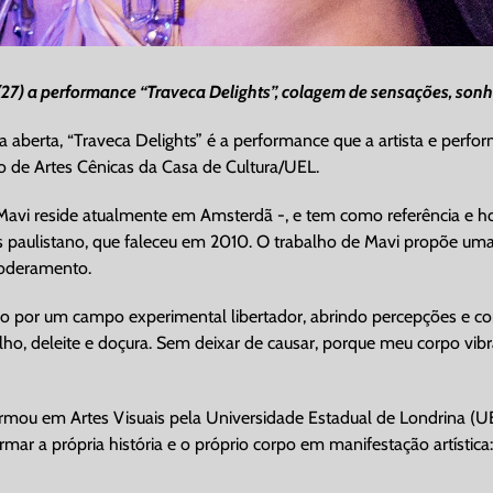
 (27) a performance “Traveca Delights”, colagem de sensações, son
 aberta, “Traveca Delights” é a performance que a artista e perfor
ão de Artes Cênicas da Casa de Cultura/UEL.
 Mavi reside atualmente em Amsterdã -, e tem como referência e
ns paulistano, que faleceu em 2010. O trabalho de Mavi propõe um
poderamento.
do por um campo experimental libertador, abrindo percepções e 
lho, deleite e doçura. Sem deixar de causar, porque meu corpo vib
formou em Artes Visuais pela Universidade Estadual de Londrina 
rmar a própria história e o próprio corpo em manifestação artístic