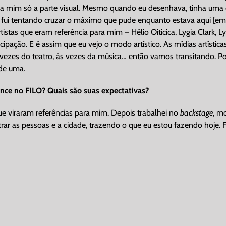
ra mim só a parte visual. Mesmo quando eu desenhava, tinha uma coi
 e fui tentando cruzar o máximo que pude enquanto estava aqui [e
istas que eram referência para mim – Hélio Oiticica, Lygia Clark, 
cipação. E é assim que eu vejo o modo artístico. As mídias artístic
s vezes do teatro, às vezes da música… então vamos transitando. P
 de uma.
ance no FILO? Quais são suas expectativas?
ue viraram referências para mim. Depois trabalhei no
backstage
, m
ar as pessoas e a cidade, trazendo o que eu estou fazendo hoje. Fa