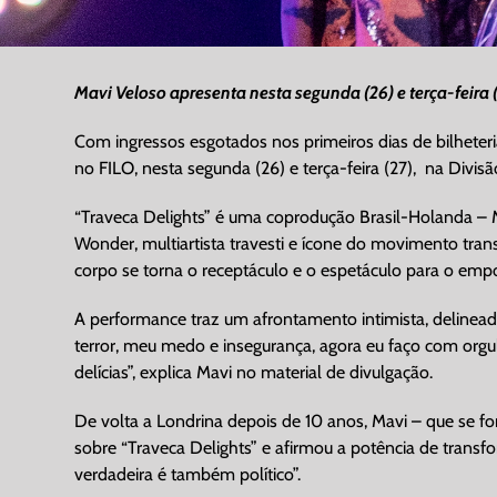
Mavi Veloso apresenta nesta segunda (26) e terça-feira
Com ingressos esgotados nos primeiros dias de bilheteria
no FILO, nesta segunda (26) e terça-feira (27), na Divis
“Traveca Delights” é uma coprodução Brasil-Holanda –
Wonder, multiartista travesti e ícone do movimento tra
corpo se torna o receptáculo e o espetáculo para o em
A performance traz um afrontamento intimista, delinea
terror, meu medo e insegurança, agora eu faço com orgu
delícias”, explica Mavi no material de divulgação.
De volta a Londrina depois de 10 anos, Mavi – que se 
sobre “Traveca Delights” e afirmou a potência de transfo
verdadeira é também político”.