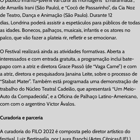
O público infanto-juvenil vai curtir as montagens “Emaranhada”,
de Amarilis Irani (São Paulo), e “Cocô de Passarinho”, da Cia Noz
de Teatro, Dança e Animação (São Paulo). Durante 12
dias, Londrina poderá assistir a espetáculos para públicos de todas
as idades. Bonecos, palhaços, musicais, infantis e os atores no
palco, que vão fazer a plateia rir, refletir e se emocionar.
O Festival realizará ainda as atividades formativas. Aberta a
interessados e com entrada gratuita, a programação inclui bate-
papo com a atriz e diretora Grace Passô (de “Vaga Carne”) e com
a atriz, diretora e pesquisadora Janaina Leite, sobre o processo de
“Stabat Mater”. Também está programada uma demonstração de
trabalho do Núcleo Teatral Cadeião, que apresentará “Um Meio-
Auto da Compadecida”, e a Oficina de Palhaço Latino-Americano,
com com o argentino Victor Ávalos.
Curadoria e parceria
A curadoria do FILO 2022 é composta pelo diretor artístico do
festival, Luiz Bertipaglia, por Laura Franchi (Artes Cênicas/UEL),