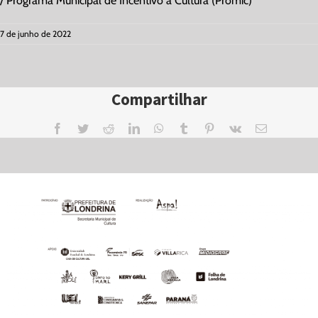
/ Programa Municipal de Incentivo à Cultura (Promic)
7 de junho de 2022
Compartilhar
Facebook
Twitter
Reddit
LinkedIn
WhatsApp
Tumblr
Pinterest
Vk
Email