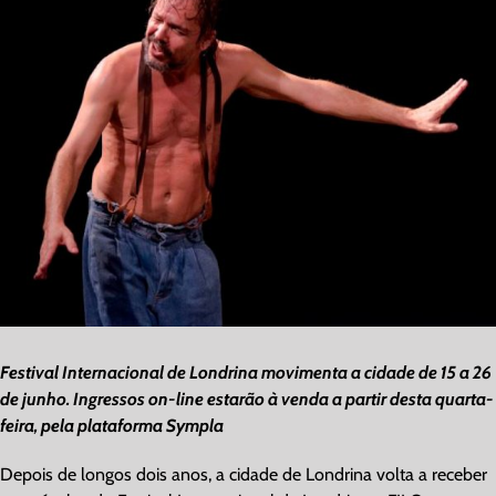
Image
Festival Internacional de Londrina movimenta a cidade de 15 a 26
de junho. Ingressos on-line estarão à venda a partir desta quarta-
feira, pela plataforma Sympla
Depois de longos dois anos, a cidade de Londrina volta a receber