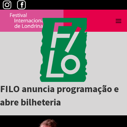
Skip
to
content
FILO anuncia programação e
abre bilheteria
View
Larger