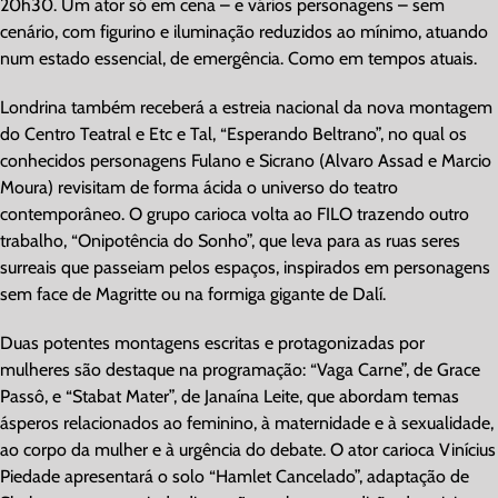
20h30. Um ator só em cena – e vários personagens – sem
cenário, com figurino e iluminação reduzidos ao mínimo, atuando
num estado essencial, de emergência. Como em tempos atuais.
Londrina também receberá a estreia nacional da nova montagem
do Centro Teatral e Etc e Tal, “Esperando Beltrano”, no qual os
conhecidos personagens Fulano e Sicrano (Alvaro Assad e Marcio
Moura) revisitam de forma ácida o universo do teatro
contemporâneo. O grupo carioca volta ao FILO trazendo outro
trabalho, “Onipotência do Sonho”, que leva para as ruas seres
surreais que passeiam pelos espaços, inspirados em personagens
sem face de Magritte ou na formiga gigante de Dalí.
Duas potentes montagens escritas e protagonizadas por
mulheres são destaque na programação: “Vaga Carne”, de Grace
Passô, e “Stabat Mater”, de Janaína Leite, que abordam temas
ásperos relacionados ao feminino, à maternidade e à sexualidade,
ao corpo da mulher e à urgência do debate. O ator carioca Vinícius
Piedade apresentará o solo “Hamlet Cancelado”, adaptação de