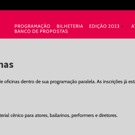
PROGRAMAÇÃO
BILHETERIA
EDIÇÃO 2023
A
BANCO DE PROPOSTAS
inas
 oficinas dentro de sua programação paralela. As inscrições já estã
rial cênico para atores, bailarinos, performers e diretores.