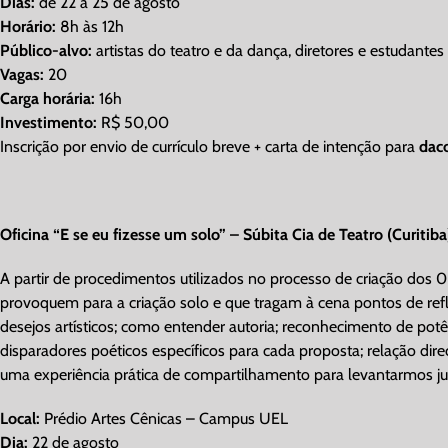
Dias:
de 22 a 25 de agosto
Horário:
8h às 12h
Público-alvo:
artistas do teatro e da dança, diretores e estudantes
Vagas:
20
Carga horária:
16h
Investimento:
R$ 50,00
Inscrição por envio de currículo breve + carta de intenção para
dac
Oficina “E se eu fizesse um solo” – Súbita Cia de Teatro (Curitiba
A partir de procedimentos utilizados no processo de criação dos 0
provoquem para a criação solo e que tragam à cena pontos de ref
desejos artísticos; como entender autoria; reconhecimento de potê
disparadores poéticos específicos para cada proposta; relação direç
uma experiência prática de compartilhamento para levantarmos jun
Local:
Prédio Artes Cênicas – Campus UEL
Dia:
22 de agosto