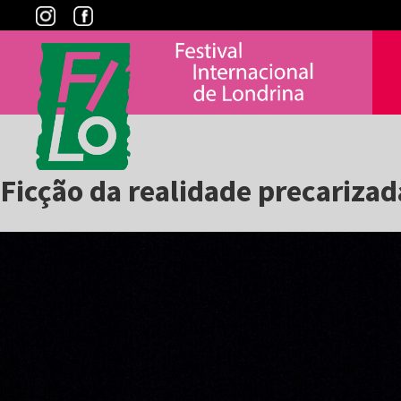
Skip
to
content
Ficção da realidade precarizad
View
Larger
Image