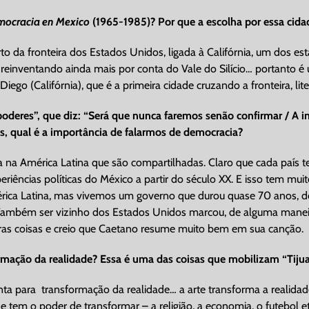
mocracia en Mexico
(1965-1985)? Por que a escolha por essa cida
o da fronteira dos Estados Unidos, ligada à Califórnia, um dos e
 reinventando ainda mais por conta do Vale do Silício… portanto é
iego (Califórnia), que é a primeira cidade cruzando a fronteira, li
eres”, que diz: “Será que nunca faremos senão confirmar / A i
os, qual é a importância de falarmos de democracia?
na América Latina que são compartilhadas. Claro que cada país t
eriências políticas do México a partir do século XX. E isso tem m
érica Latina, mas vivemos um governo que durou quase 70 anos, do
. Também ser vizinho dos Estados Unidos marcou, de alguma maneira,
as coisas e creio que Caetano resume muito bem em sua canção.
mação da realidade? Essa é uma das coisas que mobilizam “Tijuan
 para transformação da realidade… a arte transforma a realid
de tem o poder de transformar – a religião, a economia, o futebol e