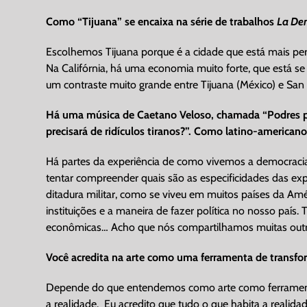
Como “Tijuana” se encaixa na série de trabalhos
La De
Escolhemos Tijuana porque é a cidade que está mais pert
Na Califórnia, há uma economia muito forte, que está se
um contraste muito grande entre Tijuana (México) e San D
Há uma música de Caetano Veloso, chamada “Podres pod
precisará de ridículos tiranos?”. Como latino-american
Há partes da experiência de como vivemos a democracia 
tentar compreender quais são as especificidades das exp
ditadura militar, como se viveu em muitos países da Am
instituições e a maneira de fazer política no nosso país
econômicas… Acho que nós compartilhamos muitas outr
Você acredita na arte como uma ferramenta de transfor
Depende do que entendemos como arte como ferramenta
a realidade. Eu acredito que tudo o que habita a realida