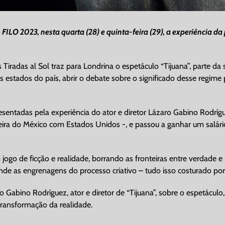
o FILO 2023, nesta quarta (28) e quinta-feira (29), a experiência d
s Tiradas al Sol traz para Londrina o espetáculo “Tijuana”, parte d
 estados do país, abrir o debate sobre o significado desse regime p
entadas pela experiência do ator e diretor Lázaro Gabino Rodrígu
teira do México com Estados Unidos -, e passou a ganhar um salár
m jogo de ficção e realidade, borrando as fronteiras entre verdad
e as engrenagens do processo criativo – tudo isso costurado por di
abino Rodríguez, ator e diretor de “Tijuana”, sobre o espetáculo
transformação da realidade.