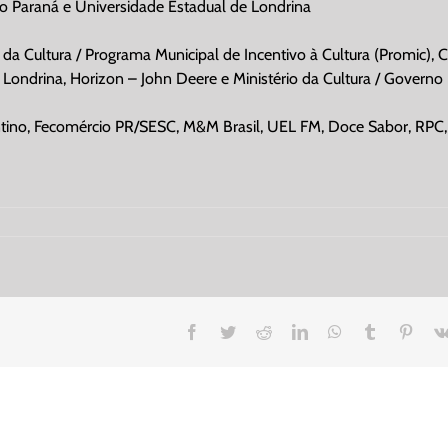
o Paraná e Universidade Estadual de Londrina
l da Cultura / Programa Municipal de Incentivo à Cultura (Promic), 
ndrina, Horizon – John Deere e Ministério da Cultura / Governo 
entino, Fecomércio PR/SESC, M&M Brasil, UEL FM, Doce Sabor, RPC,
Facebook
Twitter
Reddit
LinkedIn
WhatsApp
Tumblr
Pinte