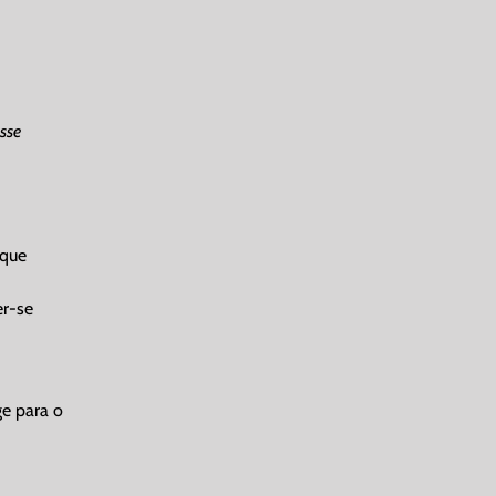
sse
 que
er-se
ge para o