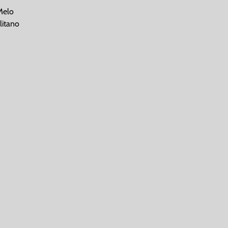
Melo
litano