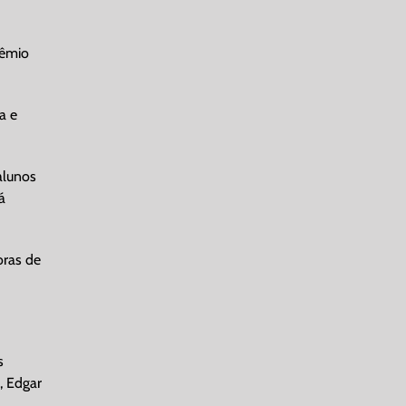
rêmio
a e
alunos
á
oras de
s
, Edgar