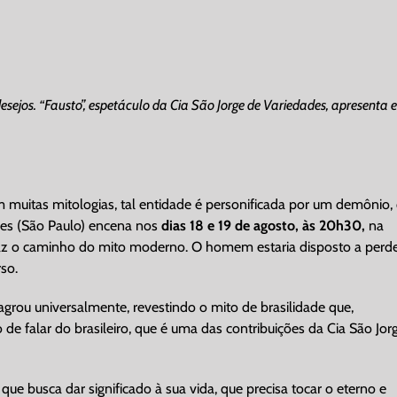
sejos. “Fausto”, espetáculo da Cia São Jorge de Variedades, apresenta e
 muitas mitologias, tal entidade é personificada por um demônio,
ades (São Paulo) encena nos
dias 18 e 19 de agosto, às 20h30,
na
 faz o caminho do mito moderno. O homem estaria disposto a perd
so.
grou universalmente, revestindo o mito de brasilidade que,
de falar do brasileiro, que é uma das contribuições da Cia São Jor
ue busca dar significado à sua vida, que precisa tocar o eterno e