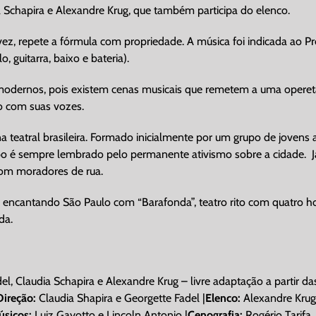
a Schapira e Alexandre Krug, que também participa do elenco.
vez, repete a fórmula com propriedade. A música foi indicada ao P
, guitarra, baixo e bateria).
e modernos, pois existem cenas musicais que remetem a uma operet
o com suas vozes.
teatral brasileira. Formado inicialmente por um grupo de jovens 
po é sempre lembrado pelo permanente ativismo sobre a cidade. J
com moradores de rua.
, encantando São Paulo com “Barafonda”, teatro rito com quatro h
da.
l, Claudia Schapira e Alexandre Krug – livre adaptação a partir da
Direção:
Claudia Shapira e Georgette Fadel |
Elenco:
Alexandre Krug
sicos:
Luiz Gayotto e Lincoln Antonio |
Cenografia:
Rogério Tarifa