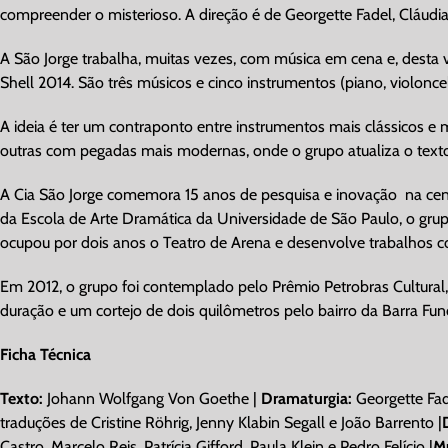
compreender o misterioso. A direção é de Georgette Fadel, Cláudi
A São Jorge trabalha, muitas vezes, com música em cena e, desta 
Shell 2014. São três músicos e cinco instrumentos (piano, violoncelo
A ideia é ter um contraponto entre instrumentos mais clássicos 
outras com pegadas mais modernas, onde o grupo atualiza o text
A Cia São Jorge comemora 15 anos de pesquisa e inovação na cena 
da Escola de Arte Dramática da Universidade de São Paulo, o gru
ocupou por dois anos o Teatro de Arena e desenvolve trabalhos 
Em 2012, o grupo foi contemplado pelo Prêmio Petrobras Cultural
duração e um cortejo de dois quilômetros pelo bairro da Barra Fun
Ficha Técnica
Texto:
Johann Wolfgang Von Goethe |
Dramaturgia:
Georgette Fade
traduções de Cristine Röhrig, Jenny Klabin Segall e João Barrento |
Castro, Marcelo Reis, Patrícia Gifford, Paula Klein e Pedro Felício |
Mú