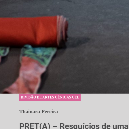
DIVISÃO DE ARTES CÊNICAS UEL
Thainara Pereira
PRET(A) – Resquícios de uma