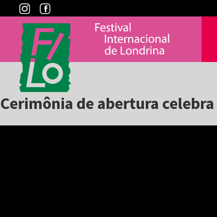
Skip
to
content
Cerimônia de abertura celebra 
View
Larger
Image