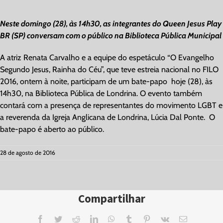
View
Larger
Neste domingo (28), às 14h30, as integrantes do Queen Jesus Play
Image
BR (SP) conversam com o público na Biblioteca Pública Municipal
A atriz Renata Carvalho e a equipe do espetáculo “O Evangelho
Segundo Jesus, Rainha do Céu”, que teve estreia nacional no FILO
2016, ontem à noite, participam de um bate-papo hoje (28), às
14h30, na Biblioteca Pública de Londrina. O evento também
contará com a presença de representantes do movimento LGBT e
a reverenda da Igreja Anglicana de Londrina, Lúcia Dal Ponte. O
bate-papo é aberto ao público.
28 de agosto de 2016
Compartilhar
Facebook
Twitter
Reddit
LinkedIn
WhatsApp
Tumblr
Pinterest
Vk
Email