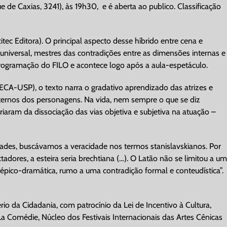
e de Caxias, 3241), às 19h30,
e é aberta ao publico. Classificação
ec Editora). O principal aspecto desse híbrido entre cena e
 universal, mestres das contradições entre as dimensões internas e
ogramação do FILO e acontece logo após a aula-espetáculo.
CA-USP), o texto narra o gradativo aprendizado das atrizes e
externos dos personagens. Na vida, nem sempre o que se diz
riaram da dissociação das vias objetiva e subjetiva na atuação –
dades, buscávamos a veracidade nos termos stanislavskianos. Por
adores, a esteira seria brechtiana (…). O Latão não se limitou a um
épico-dramática, rumo a uma contradição formal e conteudística”.
rio da Cidadania, com patrocínio da Lei de Incentivo à Cultura,
 La Comédie, Núcleo dos Festivais Internacionais das Artes Cênicas