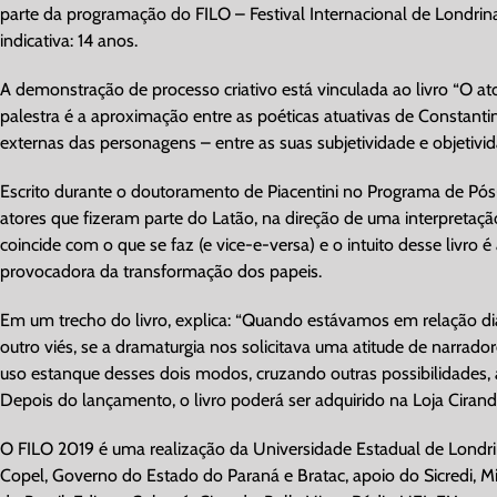
parte da programação do FILO – Festival Internacional de Londrin
indicativa: 14 anos.
A demonstração de processo criativo está vinculada ao livro “O at
palestra é a aproximação entre as poéticas atuativas de Constanti
externas das personagens – entre as suas subjetividade e objetivi
Escrito durante o doutoramento de Piacentini no Programa de Pós
atores que fizeram parte do Latão, na direção de uma interpretaç
coincide com o que se faz (e vice-e-versa) e o intuito desse livro
provocadora da transformação dos papeis.
Em um trecho do livro, explica: “Quando estávamos em relação di
outro viés, se a dramaturgia nos solicitava uma atitude de narrado
uso estanque desses dois modos, cruzando outras possibilidades, a
Depois do lançamento, o livro poderá ser adquirido na Loja Ciranda 
O FILO 2019 é uma realização da Universidade Estadual de Londrina,
Copel, Governo do Estado do Paraná e Bratac, apoio do Sicredi, Mid