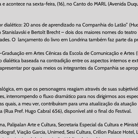
a e acontece na sexta-feira, (16), no Canto do MARL (Avenida Duqu
or dialético: 20 anos de aprendizado na Companhia do Latão” (Hucit
n Stanislavski e Bertolt Brecht – dois dos maiores nomes do teatro
dades. O
lançamento do livro em Londrina também faz parte da pr
-Graduação em Artes Cênicas da Escola de Comunicação e Artes (E
ão dialética baseada na contradição entre os aspectos internos e 
 é apresentar por quais meios os integrantes da Companhia se aprop
alógica, em que os personagens reagiam através de suas subjetivi
res, interrompendo o fluxo dramático para nos dirigirmos aos espect
s quais, a meu ver, contribuíram para uma atualização da atuação 
(Rua Pref. Hugo Cabral 656), disponível até o final do Festival.
 Palipalan Arte e Cultura, Secretaria Especial da Cultura e Ministé
iograf, Viação Garcia, Unimed, Sesi Cultura, Crillon Palace Hotel,