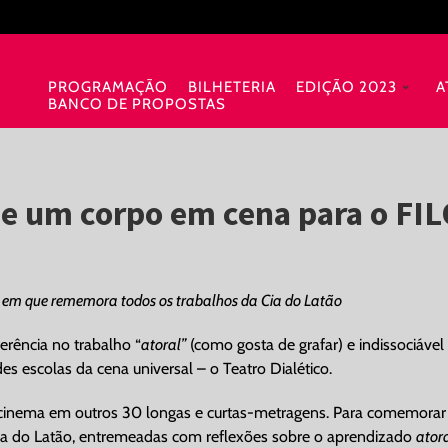
PROGRAMAÇÃO
BILHETERIA
EDIÇÃO 2023
A
BANCO DE PROPOSTAS
de um corpo em cena para o FI
 em que rememora todos os trabalhos da Cia do Latão
ferência no trabalho “
atoral”
(como gosta de grafar) e indissociável
s escolas da cena universal – o Teatro Dialético.
 cinema em outros 30 longas e curtas-metragens. Para comemorar
ia do Latão, entremeadas com reflexões sobre o aprendizado
ator