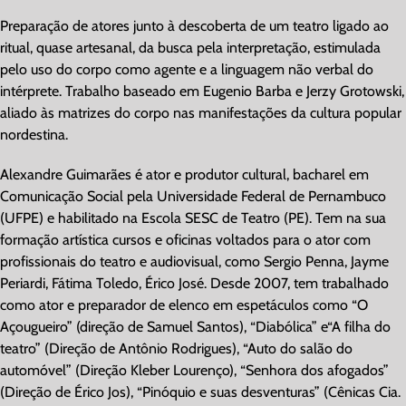
Preparação de atores junto à descoberta de um teatro ligado ao
ritual, quase artesanal, da busca pela interpretação, estimulada
pelo uso do corpo como agente e a linguagem não verbal do
intérprete. Trabalho baseado em Eugenio Barba e Jerzy Grotowski,
aliado às matrizes do corpo nas manifestações da cultura popular
nordestina.
Alexandre Guimarães é ator e produtor cultural, bacharel em
Comunicação Social pela Universidade Federal de Pernambuco
(UFPE) e habilitado na Escola SESC de Teatro (PE). Tem na sua
formação artística cursos e oficinas voltados para o ator com
profissionais do teatro e audiovisual, como Sergio Penna, Jayme
Periardi, Fátima Toledo, Érico José. Desde 2007, tem trabalhado
como ator e preparador de elenco em espetáculos como “O
Açougueiro” (direção de Samuel Santos), “Diabólica” e“A filha do
teatro” (Direção de Antônio Rodrigues), “Auto do salão do
automóvel” (Direção Kleber Lourenço), “Senhora dos afogados”
(Direção de Érico Jos), “Pinóquio e suas desventuras” (Cênicas Cia.