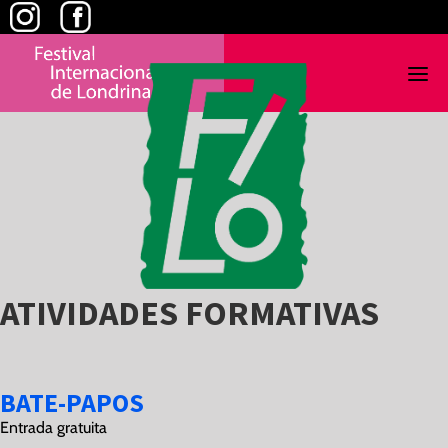
Skip
to
content
ATIVIDADES FORMATIVAS
View
Larger
BATE-PAPOS
Image
Entrada gratuita