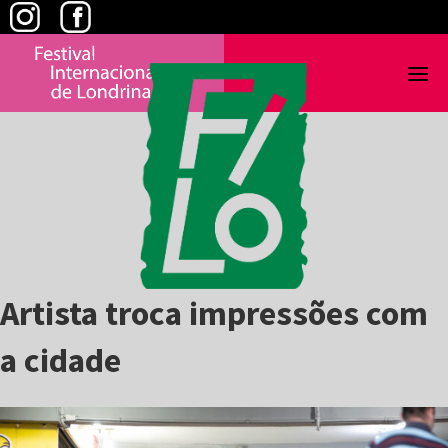
Skip
to
content
Artista troca impressões com
a cidade
View
Larger