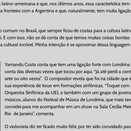
 latino-americana e que, nos últimos anos, essa característica tem
da fronteira com a Argentina e que, naturalmente, tem muita ligaç
comum no Brasil, que sempre ficou de costas para a cultura latina
i. E com isso, não se dá conta de que temos muitas coisas bonitas
cultural incrível. Minha intenção é se aproximar dessa linguagem 
Yamandu Costa conta que tem uma ligação forte com Londrina
conta das diversas vezes que tocou por aqui. “Já até perdi a con
sete ou oito vezes”. O compositor revela que foi na cidade que i
sua experiência de tocar em formações sinfônicas. “Toquei com
Orquestra Sinfônica da UEL e também com um grupo de joven
músicos, alunos do Festival de Música de Londrina, que mais ta
convidei para me acompanhar em um show na Sala Cecília Meir
Rio de Janeiro”, comenta.
O violonista diz ter ficado muito feliz por ter sido convidado par