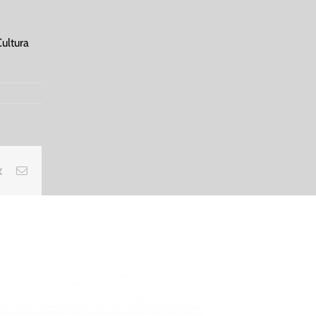
Cultura
rest
Vk
Email