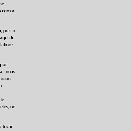
 se
ão com a
, pois o
 aqui do
latino-
 por
ta, umas
niciou
 a
s
rde
eles, no
a tocar