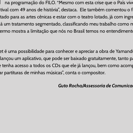
na programação do FILO. “Mesmo com esta crise que o País vive
estival com 49 anos de história”, destaca. Ele também comentou o 
o para as artes cênicas e estar com o teatro lotado, já com ingr
 dá um tratamento segmentado, classificando meu trabalho como 
 termo mostra a limitação que nós no Brasil temos no entendiment
net é uma possibilidade para conhecer e apreciar a obra de Yamand
ançou um aplicativo, que pode ser baixado gratuitamente, tanto p
 se tenha acesso a todos os CDs que ele já lançou, bem como aco
r partituras de minhas músicas”, conta o compositor.
Guto Rocha/Assessoria de Comunica