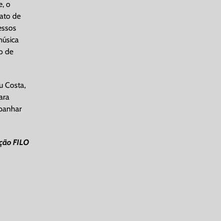
, o
fato de
essos
música
o de
u Costa,
ara
mpanhar
ção FILO