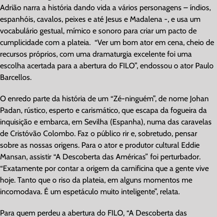
Adrião narra a história dando vida a vários personagens – índios,
espanhóis, cavalos, peixes e até Jesus e Madalena -, e usa um
vocabulário gestual, mímico e sonoro para criar um pacto de
cumplicidade com a plateia.
“Ver um bom ator em cena, cheio de
recursos próprios, com uma dramaturgia excelente foi uma
escolha acertada para a abertura do FILO”, endossou o ator Paulo
Barcellos.
O enredo parte da história de um “Zé-ninguém”, de nome Johan
Padan, rústico, esperto e carismático, que escapa da fogueira da
inquisição e embarca, em Sevilha (Espanha), numa das caravelas
de Cristóvão Colombo. Faz o público rir e, sobretudo, pensar
sobre as nossas origens. Para o ator e produtor cultural Eddie
Mansan, assistir “A Descoberta das Américas” foi perturbador.
“Exatamente por contar a origem da carnificina que a gente vive
hoje. Tanto que o riso da plateia, em alguns momentos me
incomodava. É um espetáculo muito inteligente”, relata.
Para quem perdeu a abertura do FILO, “A Descoberta das