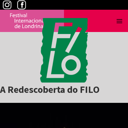
Skip
to
content
A Redescoberta do FILO
View
Larger
Image